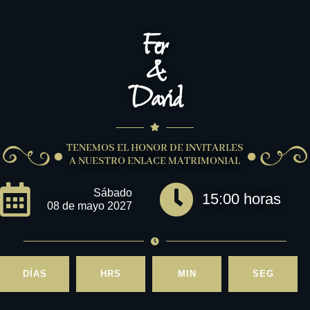
Fer
&
David
TENEMOS EL HONOR DE INVITARLES
A NUESTRO ENLACE MATRIMONIAL
Sábado
15:00 horas
08 de mayo 2027
DÍAS
HRS
MIN
SEG